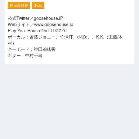
神田莉緒香
d-iZe
公式Twitter／goosehouseJP
Webサイト／www.goosehouse.jp
Play You. House 2nd 11/27 01
ボーカル：齋藤ジョニー、竹澤汀、d-iZe、、K.K.（工藤/木
村）
キーボード：神田莉緒香
ギター：中村千尋