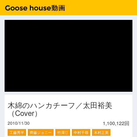
木綿のハンカチーフ／太田裕美
（Cover）
1,100,122回
2010/11/30
工藤秀平
齊藤ジョニー
竹澤汀
中村千尋
木村正英