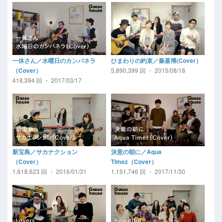
一休さん／水曜日のカンパネラ
ひまわりの約束／秦基博(Cover）
5,890,399 回 ・ 2015/08/18
（Cover）
418,394 回 ・ 2017/03/17
新宝島／サカナクション
決意の朝に／Aqua
（Cover）
Timez（Cover）
1,618,623 回 ・ 2016/01/31
1,151,746 回 ・ 2017/11/30