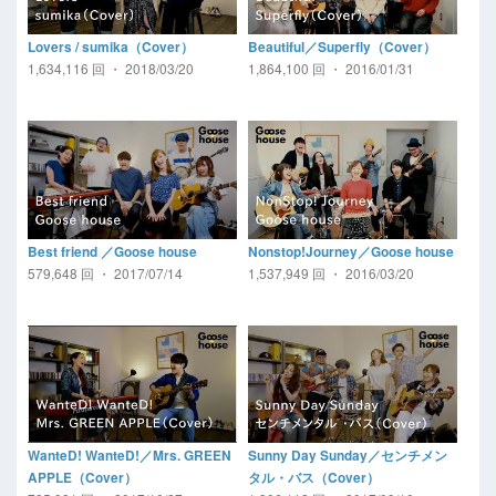
Lovers / sumika（Cover）
Beautiful／Superfly（Cover）
1,634,116 回 ・ 2018/03/20
1,864,100 回 ・ 2016/01/31
Best friend ／Goose house
Nonstop!Journey／Goose house
579,648 回 ・ 2017/07/14
1,537,949 回 ・ 2016/03/20
WanteD! WanteD!／Mrs. GREEN
Sunny Day Sunday／センチメン
APPLE（Cover）
タル・バス（Cover）