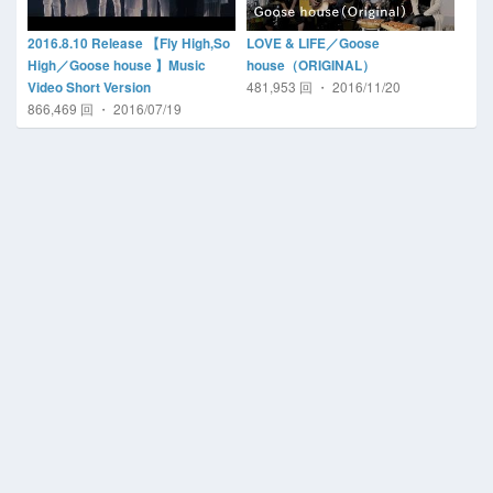
2016.8.10 Release 【Fly High,So
LOVE & LIFE／Goose
High／Goose house 】Music
house（ORIGINAL）
481,953 回 ・ 2016/11/20
Video Short Version
866,469 回 ・ 2016/07/19