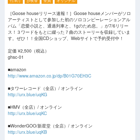
竹澤汀
沙夜香
全員
オリジナル
［Goose houseリリース速報！］Goose houseメンバーがソロ
アーティストとして参加した初のソロコンピーレーションアル
バム「恋愛小説と、通過列車と、1gのため息。」が7/6リリー
ス！３ワードをもとに綴った７曲のストーリーを収録していま
す。ぜひ！！全国CDショップ、Webサイトで予約受付中！
定価 ¥2,500（税込）
ghsc-01
■amazon
http://www.amazon.co.jp/dp/B01G70EH3C
■タワーレコード（全店）/ オンライン
http://urx.blue/uqKG
■HMV（全店）/ オンライン
http://urx.blue/uqKC
■WonderGOO/新星堂（全店）/ オンライン
http://urx.blue/uqKB