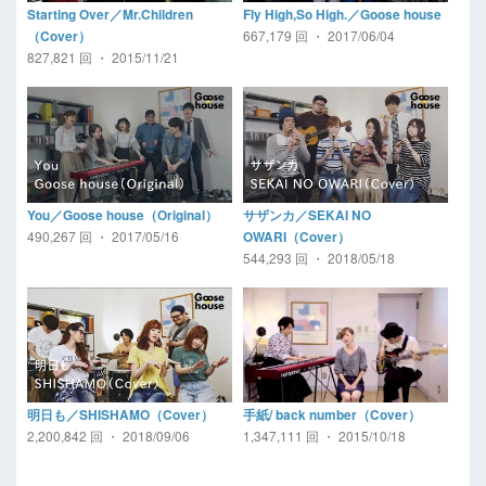
Starting Over／Mr.Children
Fly High,So High.／Goose house
667,179 回 ・ 2017/06/04
（Cover）
827,821 回 ・ 2015/11/21
You／Goose house（Original）
サザンカ／SEKAI NO
490,267 回 ・ 2017/05/16
OWARI（Cover）
544,293 回 ・ 2018/05/18
明日も／SHISHAMO（Cover）
手紙/ back number（Cover）
2,200,842 回 ・ 2018/09/06
1,347,111 回 ・ 2015/10/18