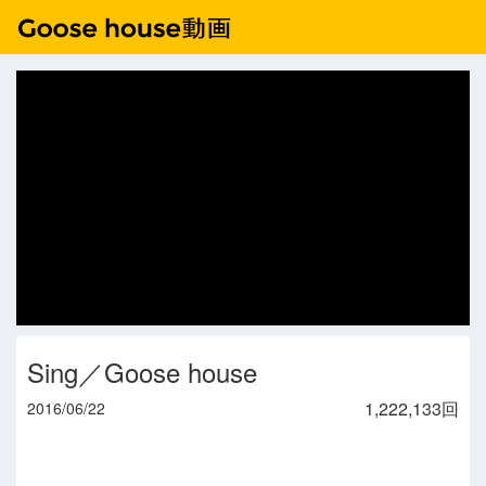
Sing／Goose house
1,222,133回
2016/06/22