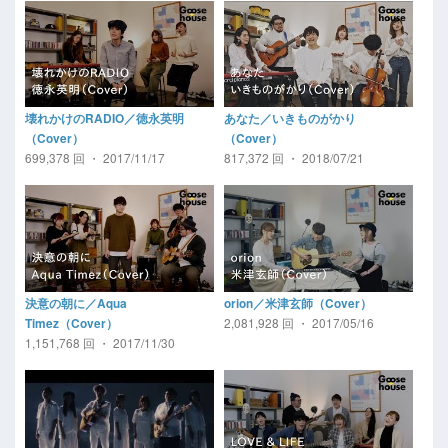
壊れかけのRADIO／徳永英明
あなた／いきものがかり
（Cover）
（Cover）
699,378 回 ・ 2017/11/17
817,372 回 ・ 2018/07/21
決意の朝に／Aqua
orion／米津玄師（Cover）
2,081,928 回 ・ 2017/05/16
Timez（Cover）
1,151,768 回 ・ 2017/11/30