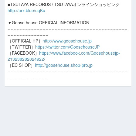
■TSUTAYA RECORDS / TSUTAYAオンラインショッピング
http://urx.blue/uqKu
▼Goose house OFFICIAL INFORMATION
-------------------------------------------------------------------------------
---------------------------
［OFFICIAL HP］
http://www.goosehouse.jp
［TWITTER］
https://twitter.com/GoosehouseJP
［FACEBOOK］
https://www.facebook.com/Goosehousejp-
213238282024922/
［EC SHOP］
http://goosehouse.shop-pro.jp
-------------------------------------------------------------------------------
--------------------------