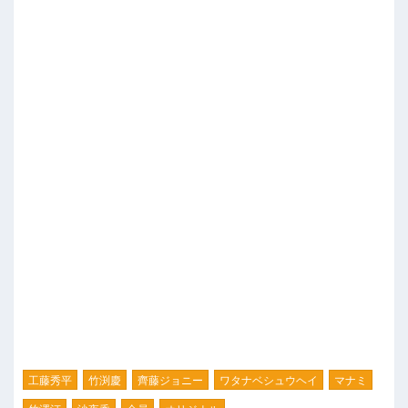
工藤秀平
竹渕慶
齊藤ジョニー
ワタナベシュウヘイ
マナミ