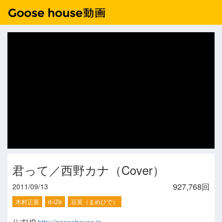
君って／西野カナ（Cover）
927,768回
2011/09/13
木村正英
d-iZe
豆英（まめひで）