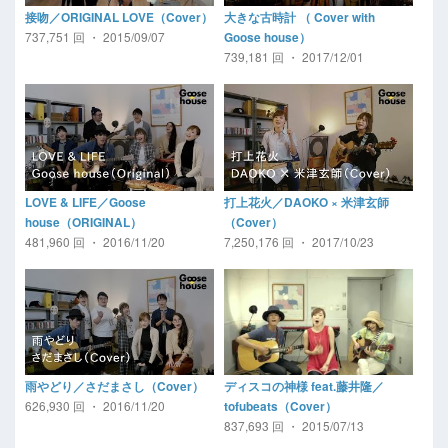
接吻／ORIGINAL LOVE（Cover）
大きな古時計 （ Cover with
737,751 回 ・ 2015/09/07
Goose house）
739,181 回 ・ 2017/12/01
LOVE & LIFE／Goose
打上花火／DAOKO × 米津玄師
house（ORIGINAL）
（Cover）
481,960 回 ・ 2016/11/20
7,250,176 回 ・ 2017/10/23
雨やどり／さだまさし（Cover）
ディスコの神様 feat.藤井隆／
626,930 回 ・ 2016/11/20
tofubeats（Cover）
837,693 回 ・ 2015/07/13