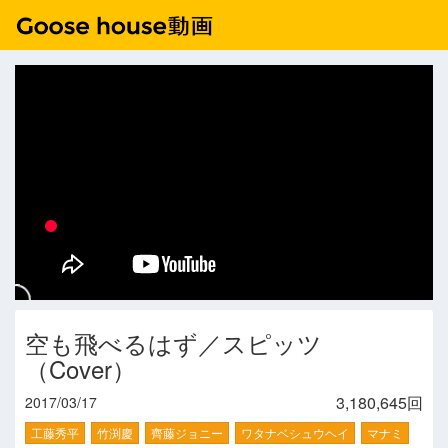
空も飛べるはず／スピッツ
（Cover）
3,180,645回
2017/03/17
工藤秀平
竹渕慶
齊藤ジョニー
ワタナベシュウヘイ
マナミ