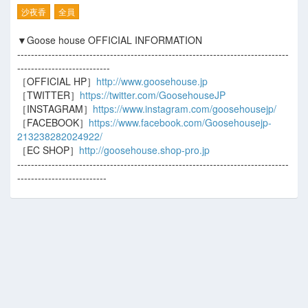
沙夜香
全員
▼Goose house OFFICIAL INFORMATION
-------------------------------------------------------------------------------
---------------------------
［OFFICIAL HP］
http://www.goosehouse.jp
［TWITTER］
https://twitter.com/GoosehouseJP
［INSTAGRAM］
https://www.instagram.com/goosehousejp/
［FACEBOOK］
https://www.facebook.com/Goosehousejp-
213238282024922/
［EC SHOP］
http://goosehouse.shop-pro.jp
-------------------------------------------------------------------------------
--------------------------