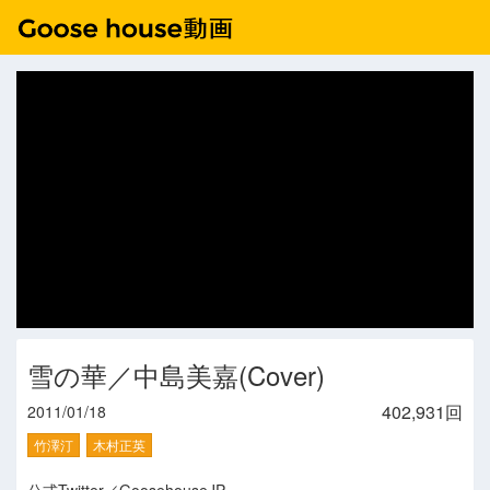
雪の華／中島美嘉(Cover)
402,931回
2011/01/18
竹澤汀
木村正英