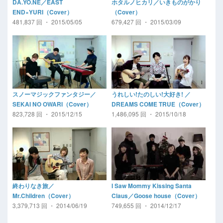
DA.YO.NE／EAST
ホタルノヒカリ／いきものがかり
END×YURI（Cover）
（Cover）
481,837 回 ・ 2015/05/05
679,427 回 ・ 2015/03/09
スノーマジックファンタジー／
うれしい!たのしい!大好き! ／
SEKAI NO OWARI（Cover）
DREAMS COME TRUE（Cover）
823,728 回 ・ 2015/12/15
1,486,095 回 ・ 2015/10/18
終わりなき旅／
I Saw Mommy Kissing Santa
Mr.Children（Cover）
Claus／Goose house（Cover）
3,379,713 回 ・ 2014/06/19
749,655 回 ・ 2014/12/17