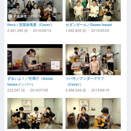
Hero／安室奈美恵（Cover）
セダンガール／Goose house
2,481,095 回 ・ 2016/09/14
1,992,835 回 ・ 2015/05/05
ずるいよ！／竹澤汀（Goose
ツバサ／アンダーグラフ
houseメンバー）
（Cover）
222,097 回 ・ 2016/07/05
2,956,339 回 ・ 2014/06/19