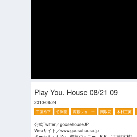
Play You. House 08/21 09
2010/08/24
工藤秀平
竹渕慶
齊藤ジョニー
関取花
木村正英
公式Twitter／goosehouseJP
Webサイト／www.goosehouse.jp
ボーカル：d-iZe、齋藤ジョニー、K.K.（工藤/木