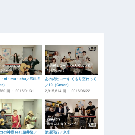
i・ni・mu・chu／EXILE
あの紙ヒコーキ くもり空わって
er）
／19（Cover）
,580 回 ・ 2016/01/31
2,915,814 回 ・ 2016/06/22
コの神様 feat.藤井隆／
浪漫飛行／米米