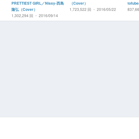
PRETTIEST GIRL／Nissy-西島
（Cover）
tofub
1,723,522 回 ・ 2016/05/22
837,6
隆弘（Cover）
1,302,294 回 ・ 2016/09/14