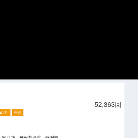
52,363回
d-iZe
全員
村）、関取花、神田莉緒香、竹渕慶