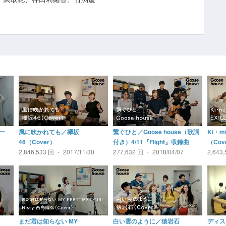
ー
風に吹かれても／欅坂
繋ぐひと／Goose house（歌詞
Ki・m
46（Cover）
付き）4/11『Flight』収録曲
（Cov
2,846,533 回 ・ 2017/11/30
277,632 回 ・ 2018/04/07
2,643
まだ君は知らない MY
白い雲のように／猿岩石
ディス