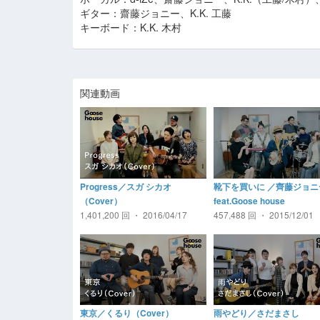
ギター：齋藤ジョニー、K.K. 工藤
キーボード：K.K. 木村
関連動画
Progress／スガ シカオ
靴下を買いに ／齊藤ジョニ
（Cover）
feat.Goose house
1,401,200 回 ・ 2016/04/17
457,488 回 ・ 2015/12/01
東京／くるり（Cover）
雨やどり／さだまさし