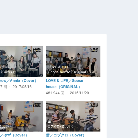
rrow／Annie（Cover）
LOVE & LIFE／Goose
47 回 ・ 2017/05/16
house（ORIGINAL）
481,944 回 ・ 2016/11/20
／ゆず（Cover）
蕾／コブクロ（Cover）