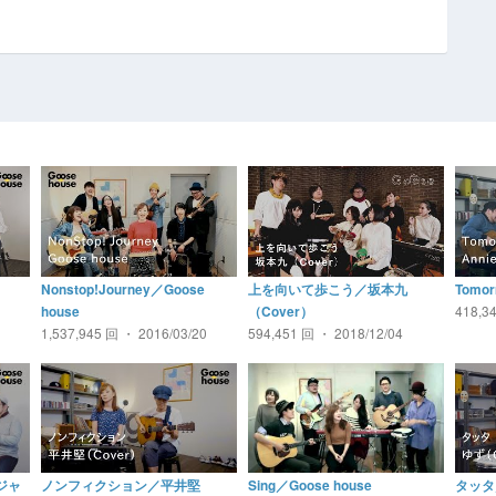
Nonstop!Journey／Goose
上を向いて歩こう／坂本九
Tomo
418,3
house
（Cover）
1,537,945 回 ・ 2016/03/20
594,451 回 ・ 2018/12/04
ジャ
ノンフィクション／平井堅
Sing／Goose house
タッタ