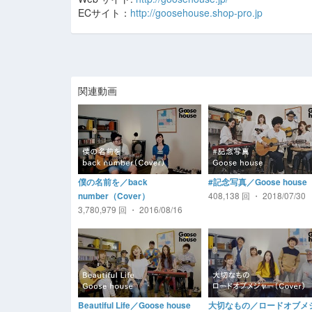
ECサイト：
http://goosehouse.shop-pro.jp
関連動画
僕の名前を／back
#記念写真／Goose house
408,138 回 ・ 2018/07/30
number（Cover）
3,780,979 回 ・ 2016/08/16
Beautiful Life／Goose house
大切なもの／ロードオブメ