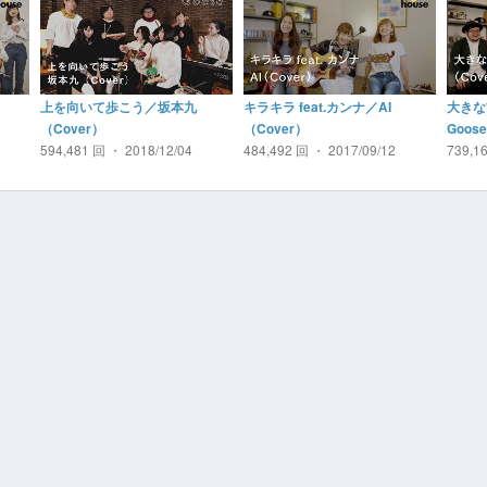
上を向いて歩こう／坂本九
キラキラ feat.カンナ／AI
大きな古
（Cover）
（Cover）
Goose
594,481 回 ・ 2018/12/04
484,492 回 ・ 2017/09/12
739,1