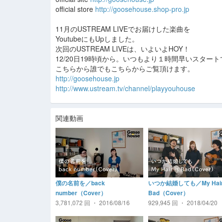
official store
http://goosehouse.shop-pro.jp
11月のUSTREAM LIVEでお届けした楽曲を
YoutubeにもUpしました。
次回のUSTREAM LIVEは、いよいよHOY！
12/20日19時頃から。いつもより１時間早いスター
こちらから誰でもこちらからご覧頂けます。
http://goosehouse.jp
http://www.ustream.tv/channel/playyouhouse
関連動画
僕の名前を／back
いつか結婚しても／My Hair 
number（Cover）
Bad（Cover）
3,781,072 回 ・ 2016/08/16
929,945 回 ・ 2018/04/20