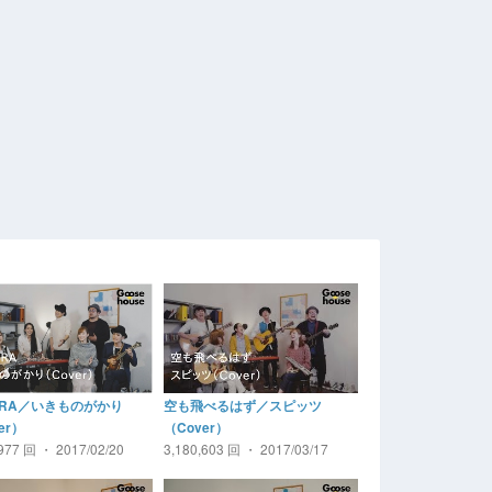
URA／いきものがかり
空も飛べるはず／スピッツ
er）
（Cover）
,977 回 ・ 2017/02/20
3,180,603 回 ・ 2017/03/17