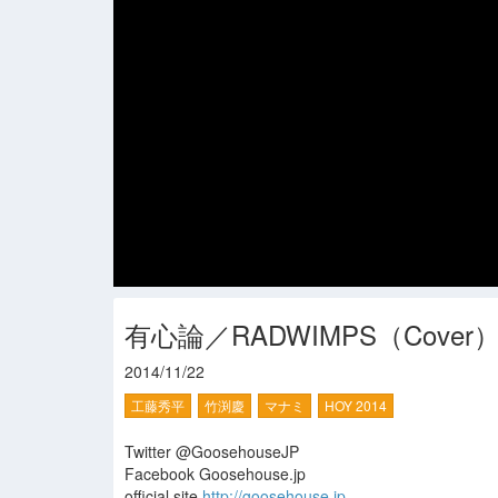
有心論／RADWIMPS（Cover
2014/11/22
工藤秀平
竹渕慶
マナミ
HOY 2014
Twitter @GoosehouseJP
Facebook Goosehouse.jp
official site
http://goosehouse.jp