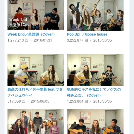
Week End／星野源（Cover）
Pop Up! ／Goose house
1,277,243 回 ・ 2016/01/31
3,252,877 回 ・ 2015/06/05
最高の仕打ち／片平里菜 feat.ワタ
猟奇的なキスを私にして／ゲスの
ナベシュウヘイ
極み乙女。（Cover）
517,058 回 ・ 2015/06/05
1,253,804 回 ・ 2015/06/05