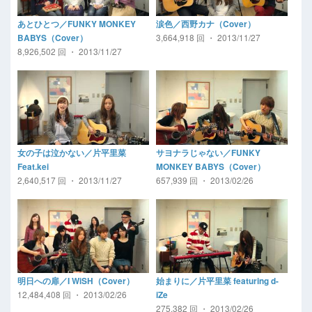
あとひとつ／FUNKY MONKEY
涙色／西野カナ（Cover）
3,664,918 回 ・ 2013/11/27
BABYS（Cover）
8,926,502 回 ・ 2013/11/27
女の子は泣かない／片平里菜
サヨナラじゃない／FUNKY
Feat.kei
MONKEY BABYS（Cover）
2,640,517 回 ・ 2013/11/27
657,939 回 ・ 2013/02/26
明日への扉／I WiSH（Cover）
始まりに／片平里菜 featuring d-
12,484,408 回 ・ 2013/02/26
iZe
275,382 回 ・ 2013/02/26