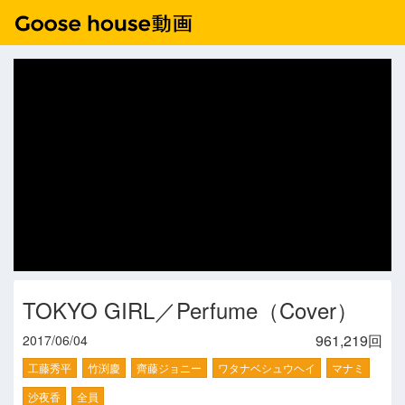
TOKYO GIRL／Perfume（Cover）
961,219回
2017/06/04
工藤秀平
竹渕慶
齊藤ジョニー
ワタナベシュウヘイ
マナミ
沙夜香
全員