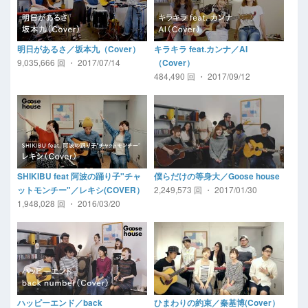
明日があるさ／坂本九（Cover）
キラキラ feat.カンナ／AI
9,035,666 回 ・ 2017/07/14
（Cover）
484,490 回 ・ 2017/09/12
SHIKIBU feat 阿波の踊り子"チャ
僕らだけの等身大／Goose house
2,249,573 回 ・ 2017/01/30
ットモンチー"／レキシ(COVER）
1,948,028 回 ・ 2016/03/20
ハッピーエンド／back
ひまわりの約束／秦基博(Cover）