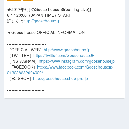
★2017年6月のGoose house Streaming Liveは
6/17 20:00（JAPAN TIME）START！
詳しくは
http://goosehouse.jp
▼Goose house OFFICIAL INFORMATION
-------------------------------------------------------------------------------
---------------------------
［OFFICIAL WEB］
http://www.goosehouse.jp
［TWITTER］
https://twitter.com/GoosehouseJP
［INSTAGRAM］
https://www.instagram.com/goosehousejp/
［FACEBOOK］
https://www.facebook.com/Goosehousejp-
213238282024922/
［EC SHOP］
http://goosehouse.shop-pro.jp
-------------------------------------------------------------------------------
--------------------------