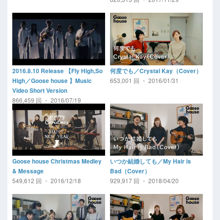
2016.8.10 Release 【Fly High,So
何度でも／Crystal Kay（Cover）
653,001 回 ・ 2016/01/31
High／Goose house 】Music
Video Short Version
866,459 回 ・ 2016/07/19
Goose house Christmas Medley
いつか結婚しても／My Hair is
& Message
Bad（Cover）
549,612 回 ・ 2016/12/18
929,917 回 ・ 2018/04/20