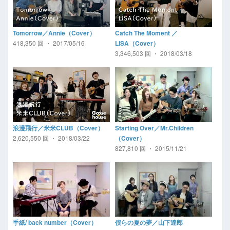
Tomorrow／Annie（Cover）
Catch The Moment ／
418,350 回 ・ 2017/05/16
LiSA（Cover）
3,346,503 回 ・ 2018/03/18
浪漫飛行／米米CLUB（Cover）
Starting Over／Mr.Children
2,620,550 回 ・ 2018/03/22
（Cover）
827,810 回 ・ 2015/11/21
手紙/ back number（Cover）
僕らの夏の夢／山下達郎