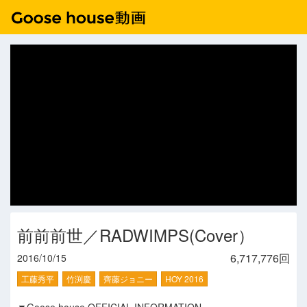
前前前世／RADWIMPS(Cover）
6,717,776回
2016/10/15
工藤秀平
竹渕慶
齊藤ジョニー
HOY 2016