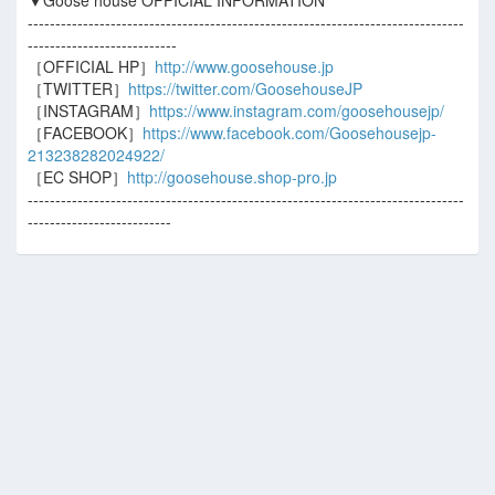
▼Goose house OFFICIAL INFORMATION
-------------------------------------------------------------------------------
---------------------------
［OFFICIAL HP］
http://www.goosehouse.jp
［TWITTER］
https://twitter.com/GoosehouseJP
［INSTAGRAM］
https://www.instagram.com/goosehousejp/
［FACEBOOK］
https://www.facebook.com/Goosehousejp-
213238282024922/
［EC SHOP］
http://goosehouse.shop-pro.jp
-------------------------------------------------------------------------------
--------------------------