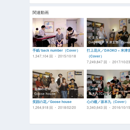
関連動画
手紙/ back number（Cover）
打上花火／DAOKO × 米津
1,347,104 回 ・ 2015/10/18
（Cover）
7,249,847 回 ・ 2017/10/2
笑顔の花／Goose house
心の瞳／坂本九（Cover）
1,264,918 回 ・ 2018/02/20
3,340,643 回 ・ 2016/10/1