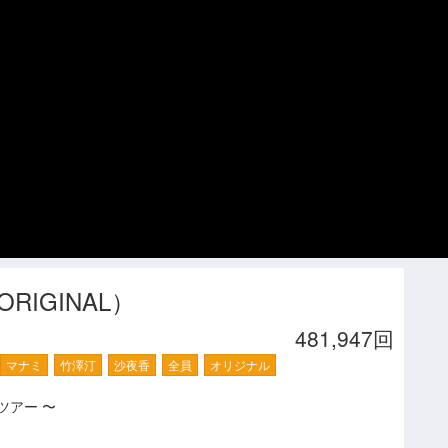
（ORIGINAL）
481,947回
マナミ
竹澤汀
沙夜香
全員
オリジナル
まりツアー 〜