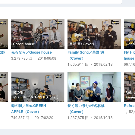
玄師
光るなら／Goose house
Family Song／星野 源
Fly H
3,279,785 回 ・ 2018/06/08
（Cover）
house
3
1,065,911 回 ・ 2018/02/18
667,1
鯨の唄／Mrs.GREEN
長く短い祭り/椎名林檎
Ref:r
5
1,152
APPLE（Cover）
（Cover）
749,337 回 ・ 2017/02/20
1,237,875 回 ・ 2015/10/18