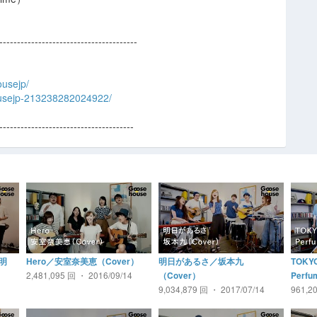
---------------------------------------
usejp/
usejp-213238282024922/
--------------------------------------
明
Hero／安室奈美恵（Cover）
明日があるさ／坂本九
TOKY
2,481,095 回 ・ 2016/09/14
（Cover）
Perf
9,034,879 回 ・ 2017/07/14
961,2