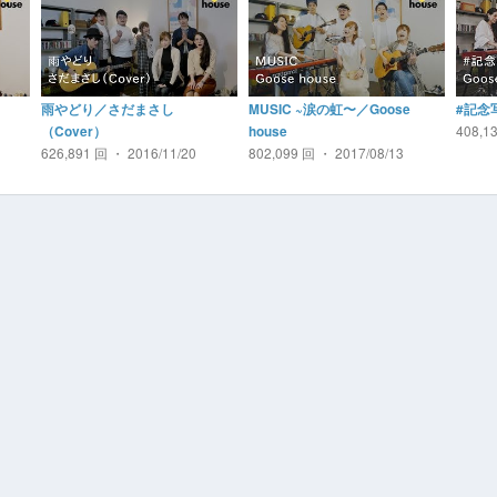
雨やどり／さだまさし
MUSIC ~涙の虹〜／Goose
#記念写
408,1
（Cover）
house
1
626,891 回 ・ 2016/11/20
802,099 回 ・ 2017/08/13