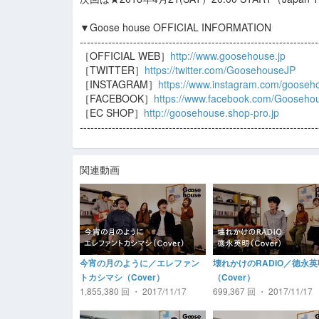
▼Goose house OFFICIAL INFORMATION
-------------------------------------------------------------------
［OFFICIAL WEB］
http://www.goosehouse.jp
［TWITTER］
https://twitter.com/GoosehouseJP
［INSTAGRAM］
https://www.instagram.com/gooseho
［FACEBOOK］
https://www.facebook.com/Gooseho
［EC SHOP］
http://goosehouse.shop-pro.jp
-------------------------------------------------------------------
関連動画
今宵の月のように／エレファン
壊れかけのRADIO／徳永英
トカシマシ（Cover）
（Cover）
1,855,380 回 ・ 2017/11/17
699,367 回 ・ 2017/11/17