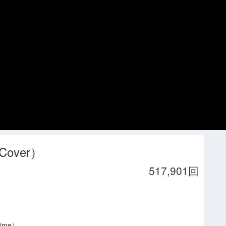
over）
517,901回
Time）