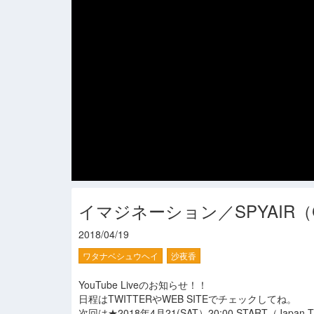
イマジネーション／SPYAIR（C
2018/04/19
ワタナベシュウヘイ
沙夜香
YouTube Liveのお知らせ！！
日程はTWITTERやWEB SITEでチェックしてね。
次回は★2018年4月21(SAT）20:00 START（Japan 