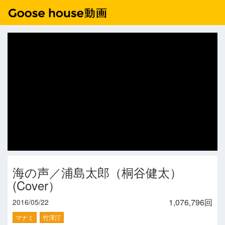
海の声／浦島太郎（桐谷健太）
(Cover）
1,076,796回
2016/05/22
マナミ
竹澤汀