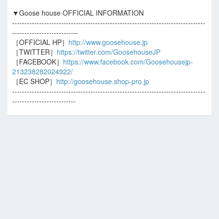
▼Goose house OFFICIAL INFORMATION
-------------------------------------------------------------------------------
---------------------------
［OFFICIAL HP］
http://www.goosehouse.jp
［TWITTER］
https://twitter.com/GoosehouseJP
［FACEBOOK］
https://www.facebook.com/Goosehousejp-
213238282024922/
［EC SHOP］
http://goosehouse.shop-pro.jp
-------------------------------------------------------------------------------
--------------------------