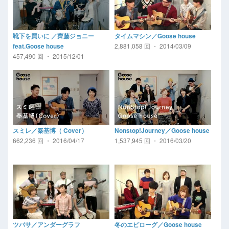
靴下を買いに ／齊藤ジョニー
タイムマシン／Goose house
2,881,058 回 ・ 2014/03/09
feat.Goose house
457,490 回 ・ 2015/12/01
スミレ／秦基博（ Cover）
Nonstop!Journey／Goose house
662,236 回 ・ 2016/04/17
1,537,945 回 ・ 2016/03/20
ツバサ／アンダーグラフ
冬のエピローグ／Goose house