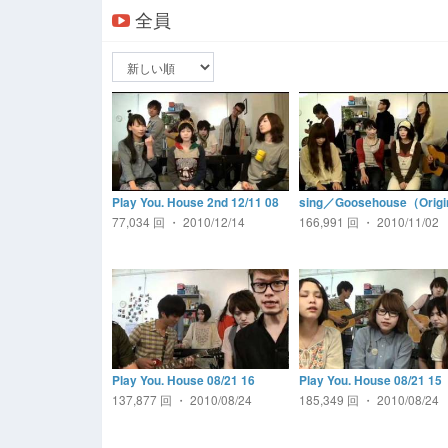
全員
Play You. House 2nd 12/11 08
sing／Goosehouse（Origi
77,034 回 ・ 2010/12/14
166,991 回 ・ 2010/11/02
Play You. House 08/21 16
Play You. House 08/21 15
137,877 回 ・ 2010/08/24
185,349 回 ・ 2010/08/24