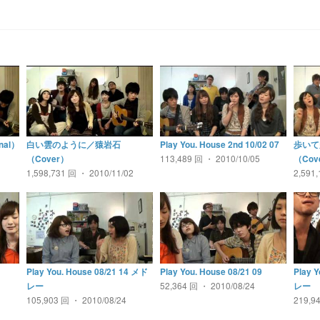
nal）
白い雲のように／猿岩石
Play You. House 2nd 10/02 07
歩いて
113,489 回 ・ 2010/10/05
（Cover）
（Cov
1,598,731 回 ・ 2010/11/02
2,591
Play You. House 08/21 14 メド
Play You. House 08/21 09
Play 
52,364 回 ・ 2010/08/24
レー
レー
105,903 回 ・ 2010/08/24
219,9