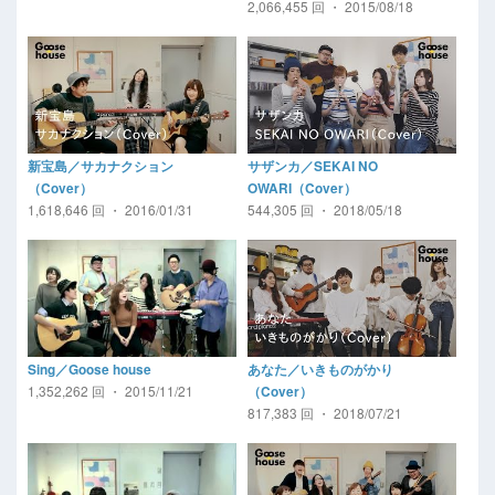
2,066,455 回 ・ 2015/08/18
新宝島／サカナクション
サザンカ／SEKAI NO
（Cover）
OWARI（Cover）
1,618,646 回 ・ 2016/01/31
544,305 回 ・ 2018/05/18
Sing／Goose house
あなた／いきものがかり
1,352,262 回 ・ 2015/11/21
（Cover）
817,383 回 ・ 2018/07/21