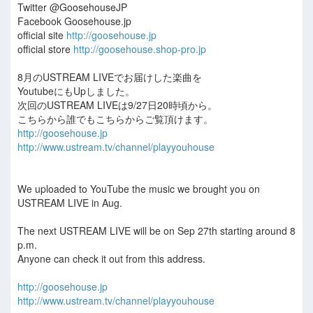
Twitter @GoosehouseJP
Facebook Goosehouse.jp
official site
http://goosehouse.jp
official store
http://goosehouse.shop-pro.jp
8月のUSTREAM LIVEでお届けした楽曲を
YoutubeにもUpしました。
次回のUSTREAM LIVEは9/27日20時頃から。
こちらから誰でもこちらからご覧頂けます。
http://goosehouse.jp
http://www.ustream.tv/channel/playyouhouse
We uploaded to YouTube the music we brought you on
USTREAM LIVE in Aug.
The next USTREAM LIVE will be on Sep 27th starting around 8
p.m.
Anyone can check it out from this address.
http://goosehouse.jp
http://www.ustream.tv/channel/playyouhouse