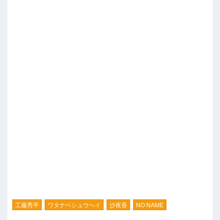
工藤秀平
ワタナベシュウヘイ
沙夜香
NO NAME