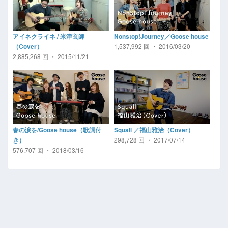
アイネクライネ / 米津玄師
Nonstop!Journey／Goose house
1,537,992 回 ・ 2016/03/20
（Cover）
2,885,268 回 ・ 2015/11/21
春の涙を/Goose house（歌詞付
Squall ／福山雅治（Cover）
298,728 回 ・ 2017/07/14
き）
576,707 回 ・ 2018/03/16