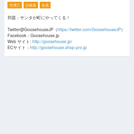
竹澤汀
沙夜香
全員
邦題：サンタが町にやってくる！
Twitter@GoosehouseJP（
https://twitter.com/GoosehouseJP
）
Facebook：Goosehouse.jp
Web サイト:
http://goosehouse.jp/
ECサイト：
http://goosehouse.shop-pro.jp