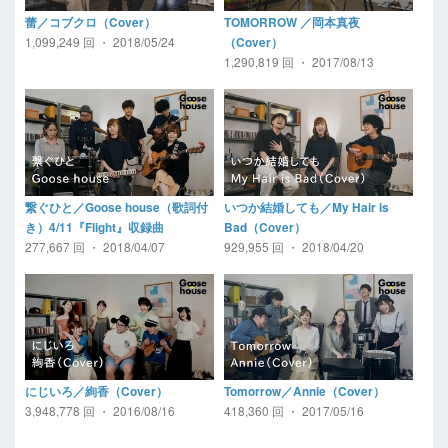
蕾／コブクロ（Cover）
TOMORROW ／岡本真夜
1,099,249 回 ・ 2018/05/24
（Cover）
1,290,819 回 ・ 2017/08/13
繋ぐひと／Goose house（歌詞付
いつか結婚しても／My Hair is
き）4/11『Flight』収録曲
Bad（Cover）
277,667 回 ・ 2018/04/07
929,955 回 ・ 2018/04/20
にじいろ／絢香（Cover）
Tomorrow／Annie（Cover）
3,948,778 回 ・ 2016/08/16
418,360 回 ・ 2017/05/16